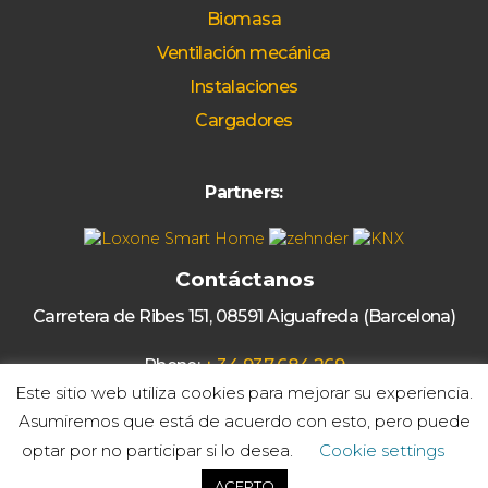
Biomasa
Ventilación mecánica
Instalaciones
Cargadores
Partners:
Contáctanos
Carretera de Ribes 151, 08591 Aiguafreda (Barcelona)
Phone:
+ 34 937 684 269
Este sitio web utiliza cookies para mejorar su experiencia.
Email:
solgetic@solgetic.com
Asumiremos que está de acuerdo con esto, pero puede
optar por no participar si lo desea.
Cookie settings
© 2020 Solgetic -
Web by Ideamatic
ACEPTO