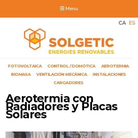
Menu
CA
ES
Solgetic
FOTOVOLTAICA
CONTROL / DOMÓTICA
AEROTERMIA
Serveis de energies renovables per a edificis
BIOMASA
VENTILACIÓN MECÁNICA
INSTALACIONES
CARGADORES
Aerotermia con
Radiadores y Placas
Solares