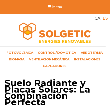
Menu
CA
ES
Solgetic
FOTOVOLTAICA
CONTROL / DOMÓTICA
AEROTERMIA
Serveis de energies renovables per a edificis
BIOMASA
VENTILACIÓN MECÁNICA
INSTALACIONES
CARGADORES
Suelo Radiante y
Placas Solares: La
Combinación
Perfecta