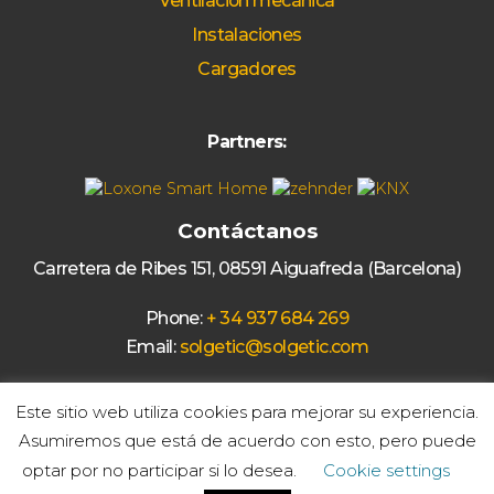
Ventilación mecánica
Instalaciones
Cargadores
Partners:
Contáctanos
Carretera de Ribes 151, 08591 Aiguafreda (Barcelona)
Phone:
+ 34 937 684 269
Email:
solgetic@solgetic.com
Este sitio web utiliza cookies para mejorar su experiencia.
© 2020 Solgetic -
Web by Ideamatic
Asumiremos que está de acuerdo con esto, pero puede
optar por no participar si lo desea.
Cookie settings