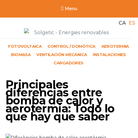
Menu
CA
ES
Solgetic
FOTOVOLTAICA
CONTROL / DOMÓTICA
AEROTERMIA
Serveis de energies renovables per a edificis
BIOMASA
VENTILACIÓN MECÁNICA
INSTALACIONES
CARGADORES
Principales
diferencias entre
bomba de calor y
aerotermia: Todo lo
que hay que saber