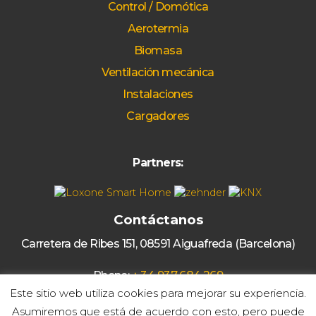
Control / Domótica
Aerotermia
Biomasa
Ventilación mecánica
Instalaciones
Cargadores
Partners:
Contáctanos
Carretera de Ribes 151, 08591 Aiguafreda (Barcelona)
Phone:
+ 34 937 684 269
Este sitio web utiliza cookies para mejorar su experiencia.
Email:
solgetic@solgetic.com
Asumiremos que está de acuerdo con esto, pero puede