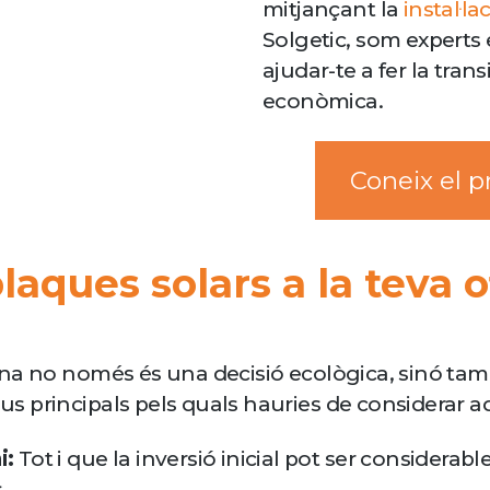
mitjançant la
instal·la
Solgetic, som experts e
ajudar-te a fer la tran
econòmica.
Coneix el pr
plaques solars a la teva o
cina no només és una decisió ecològica, sinó ta
ius principals pels quals hauries de considerar a
i:
Tot i que la inversió inicial pot ser considerable
.