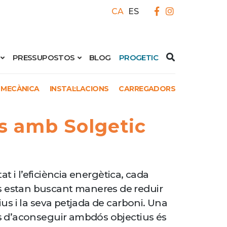
CA
ES
PRESSUPOSTOS
BLOG
PROGETIC
 MECÀNICA
INSTAL·LACIONS
CARREGADORS
es amb Solgetic
itat i l’eficiència energètica, cada
estan buscant maneres de reduir
ius i la seva petjada de carboni. Una
s d’aconseguir ambdós objectius és