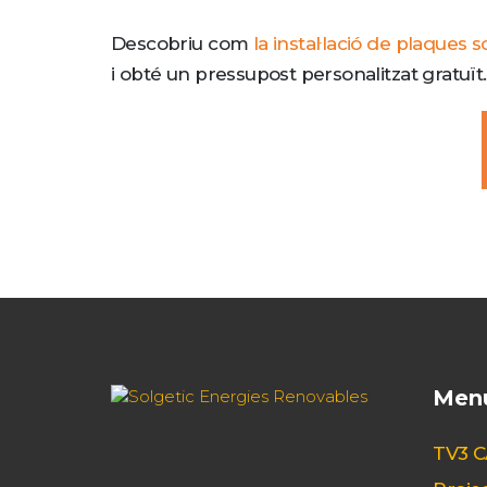
Descobriu com
la instal·lació de plaques s
i obté un pressupost personalitzat gratuït
Men
TV3 