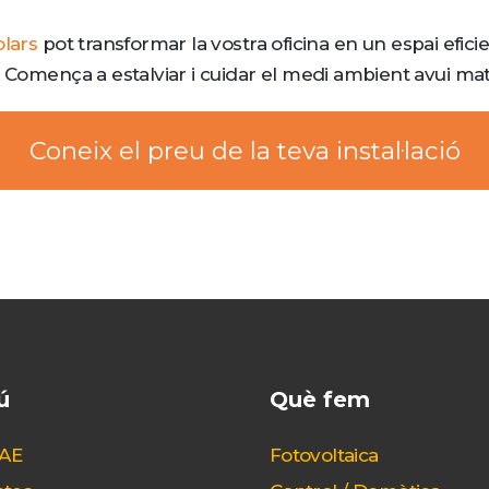
olars
pot transformar la vostra oficina en un espai efici
. Comença a estalviar i cuidar el medi ambient avui mat
Coneix el preu de la teva instal·lació
ú
Què fem
CAE
Fotovoltaica