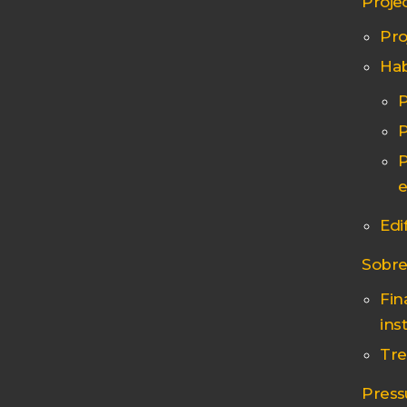
Proje
Pro
Hab
P
P
P
e
Edif
Sobre
Fin
inst
Tre
Press