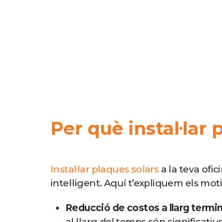
Per què instal·lar 
Instal·lar plaques solars
a la teva ofi
intel·ligent. Aquí t’expliquem els mot
Reducció de costos a llarg termin
al llarg del temps són significatius