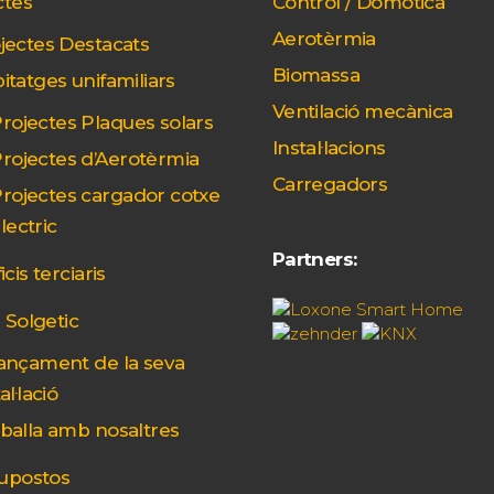
ctes
Control / Domòtica
Aerotèrmia
jectes Destacats
Biomassa
itatges unifamiliars
Ventilació mecànica
rojectes Plaques solars
Instal·lacions
rojectes d’Aerotèrmia
Carregadors
rojectes cargador cotxe
lectric
Partners:
icis terciaris
 Solgetic
ançament de la seva
al·lació
balla amb nosaltres
upostos