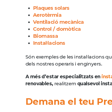
Plaques solars
Aerotèrmia
Ventilació mecànica
Control / domòtica
Biomassa
Instal·lacions
Són exemples de les instal·lacions 
dels nostres operaris i enginyers.
A més d’estar especialitzats en
inst
renovables,
realitzem
qualsevol insta
Demana el teu Pre