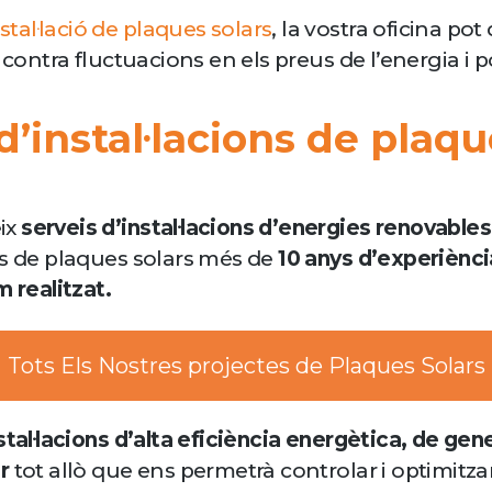
nstal·lació de plaques solars
, la vostra oficina p
 contra fluctuacions en els preus de l’energia i 
’instal·lacions de plaqu
ix
serveis d’instal·lacions d’energies renovable
s de plaques solars més de
10 anys d’experiènci
m realitzat.
Tots Els Nostres projectes de Plaques Solars
stal·lacions d’alta eficiència energètica, de gene
r
tot allò que ens permetrà controlar i optimitzar