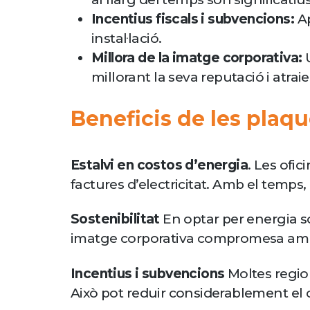
Incentius fiscals i subvencions:
Ap
instal·lació.
Millora de la imatge corporativa:
U
millorant la seva reputació i atra
Beneficis de les plaqu
Estalvi en costos d’energia
. Les ofic
factures d’electricitat. Amb el temps, 
Sostenibilitat
En optar per energia s
imatge corporativa compromesa amb
Incentius i subvencions
Moltes region
Això pot reduir considerablement el cos