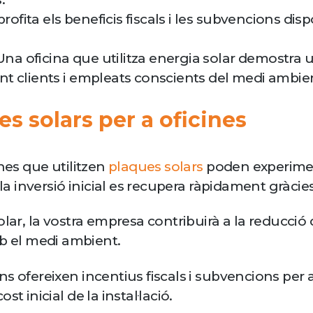
rofita els beneficis fiscals i les subvencions disp
na oficina que utilitza energia solar demostra 
ient clients i empleats conscients del medi ambie
es solars per a oficines
ines que utilitzen
plaques solars
poden experiment
la inversió inicial es recupera ràpidament gràcies
olar, la vostra empresa contribuirà a la reducc
 el medi ambient.
s ofereixen incentius fiscals i subvencions per a 
t inicial de la instal·lació.