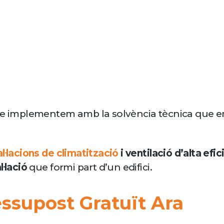
que implementem amb la solvència tècnica que e
al·lacions de climatització
i ventilació d’alta efi
l·lació
que formi part d’un edifici.
ssupost Gratuït Ara