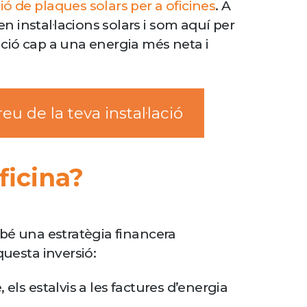
ció de plaques solars per a oficines
. A
n instal·lacions solars i som aquí per
sició cap a una energia més neta i
eu de la teva instal·lació
ficina?
mbé una estratègia financera
questa inversió:
, els estalvis a les factures d’energia