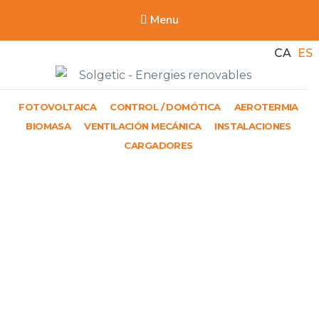
Menu
CA
ES
Solgetic
FOTOVOLTAICA
CONTROL / DOMÓTICA
AEROTERMIA
Serveis de energies renovables per a edificis
BIOMASA
VENTILACIÓN MECÁNICA
INSTALACIONES
CARGADORES