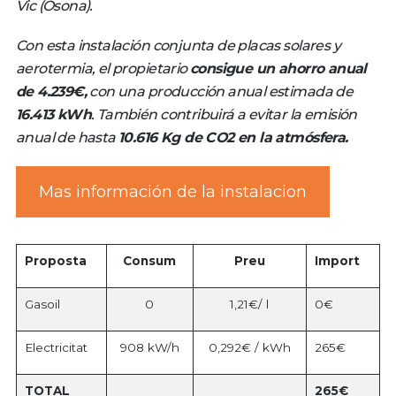
Vic (Osona).
Con esta instalación conjunta de placas solares y
aerotermia, el propietario
consigue un ahorro anual
de 4.239€,
con una producción anual estimada de
16.413 kWh
. También contribuirá a evitar la emisión
anual de hasta
10.616 Kg de CO2 en la atmósfera.
Mas información de la instalacion
Proposta
Consum
Preu
Import
Gasoil
0
1,21€/ l
0€
Electricitat
908 kW/h
0,292€ / kWh
265€
TOTAL
265€
–
–