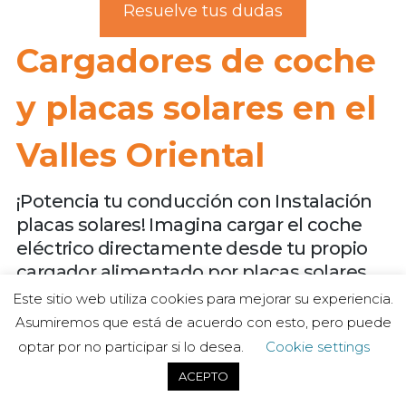
Resuelve tus dudas
Cargadores de coche
y placas solares en el
Valles Oriental
¡Potencia tu conducción con Instalación
placas solares! Imagina cargar el coche
eléctrico directamente desde tu propio
cargador alimentado por placas solares.
Con las placas solares y un cargador de
Este sitio web utiliza cookies para mejorar su experiencia.
coche eléctrico, ahorrarás dinero a largo
Asumiremos que está de acuerdo con esto, pero puede
plazo. Menos gasto en electricidad y
optar por no participar si lo desea.
Cookie settings
carburante, mayores ahorros para ti.
ACEPTO
Optimiza tus finanzas y ayuda al medio