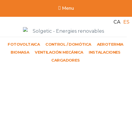
Menu
CA
ES
Solgetic
FOTOVOLTAICA
CONTROL / DOMÓTICA
AEROTERMIA
Serveis de energies renovables per a edificis
BIOMASA
VENTILACIÓN MECÁNICA
INSTALACIONES
CARGADORES