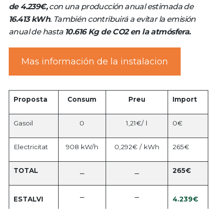
de 4.239€,
con una producción anual estimada de
16.413 kWh
. También contribuirá a evitar la emisión
anual de hasta
10.616 Kg de CO2 en la atmósfera.
Mas información de la instalacion
Proposta
Consum
Preu
Import
Gasoil
0
1,21€/ l
0€
Electricitat
908 kW/h
0,292€ / kWh
265€
TOTAL
265€
–
–
–
–
4.239€
ESTALVI