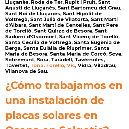
Lluçanès, Roda de Ter, Rupit i Pruit, Sant
Agustí de Lluçanès, Sant Bartomeu del Grau,
Sant Boi de Lluçanès, Sant Hipòlit de
Voltregà, Sant Julià de Vilatorta, Sant Martí
d’Albars, Sant Martí de Centelles, Sant Pere
de Torelló, Sant Quirze de Besora, Sant
Sadurní d’Osormort, Sant Vicenç de Torelló,
Santa Cecília de Voltregà, Santa Eugènia de
Berga, Santa Eulàlia de Riuprimer, Santa
Maria de Besora, Santa Maria de Corcó, Seva,
Sobremunt, Sora, Taradell, Tavèrnoles,
Tavertet,
Tona
,
Torelló
,
Vic
, Vidrà, Viladrau,
Vilanova de Sau.
¿Cómo trabajamos en
una instalación de
placas solares en