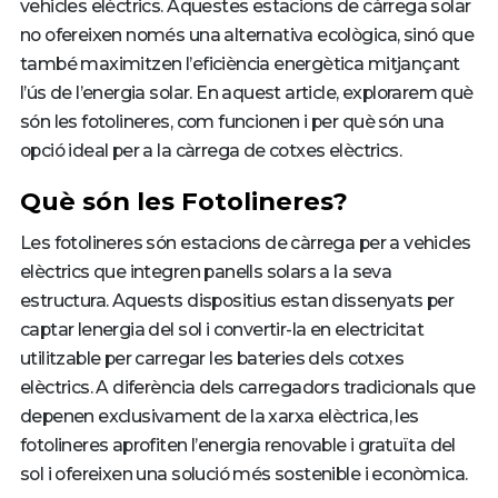
vehicles elèctrics. Aquestes estacions de càrrega solar
no ofereixen només una alternativa ecològica, sinó que
també maximitzen l’eficiència energètica mitjançant
l’ús de l’energia solar. En aquest article, explorarem què
són les fotolineres, com funcionen i per què són una
opció ideal per a la càrrega de cotxes elèctrics.
Què són les Fotolineres?
Les fotolineres són estacions de càrrega per a vehicles
elèctrics que integren panells solars a la seva
estructura. Aquests dispositius estan dissenyats per
captar lenergia del sol i convertir-la en electricitat
utilitzable per carregar les bateries dels cotxes
elèctrics. A diferència dels carregadors tradicionals que
depenen exclusivament de la xarxa elèctrica, les
fotolineres aprofiten l’energia renovable i gratuïta del
sol i ofereixen una solució més sostenible i econòmica.