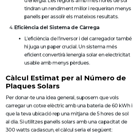
d’energia. Les regions amb més hores de sol
tindran un rendiment millor i requeriran menys
panells per assolir els mateixos resultats.
Eficiència del Sistema de Càrrega
L’eficiència de l’inversor i del carregador també
hi juga un paper crucial. Un sistema més
eficient convertirà lenergia solar en electricitat
usable amb menys pèrdues.
Càlcul Estimat per al Número de
Plaques Solars
Per donar-te una idea general, suposem que vols
carregar un cotxe elèctric amb una bateria de 60 kWh i
que la teva ubicació rep una mitjana de 5 hores de sol
al dia. Si utilitzes panells solars amb una capacitat de
300 watts cadascun, el càlcul seria el següent: