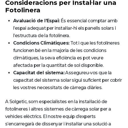
Consideracions per Instal·lar una
Fotolinera
Avaluació de l’Espai:
És essencial comptar amb
l’espai adequat per instal·lar-hi els panells solars i
l’estructura de la fotolinera.
Condicions Climàtiques:
Tot i que les fotolineres
funcionen bé en la majoria de les condicions
climàtiques, la seva eficiència es pot veure
afectada per la quantitat de sol disponible.
Capacitat del sistema:
Assegureu-vos que la
capacitat del sistema solar sigui suficient per cobrir
les vostres necessitats de càrrega diàries.
A Solgetic, som especialistes en la instal·lació de
fotolineres i altres sistemes de càrrega solar per a
vehicles elèctrics. El nostre equip d’experts
s’encarregarà de dissenyar i instal·lar una solució a