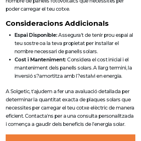
nombre de panells fotovoltaics que necessites per
poder carregar el teu cotxe.
Consideracions Addicionals
Espai Disponible:
Assegura’t de tenir prou espai al
teu sostre oa la teva propietat per instal·lar el
nombre necessari de panells solars.
Cost i Manteniment:
Considera el cost inicial i el
manteniment dels panells solars. A llarg termini, la
inversió s?amortitza amb l?estalvi en energia.
A Solgetic, t’ajudem a fer una avaluació detallada per
determinar la quantitat exacta de plaques solars que
necessites per carregar el teu cotxe elèctric de manera
eficient. Contacta’ns per a una consulta personalitzada
i comença a gaudir dels beneficis de l’energia solar.