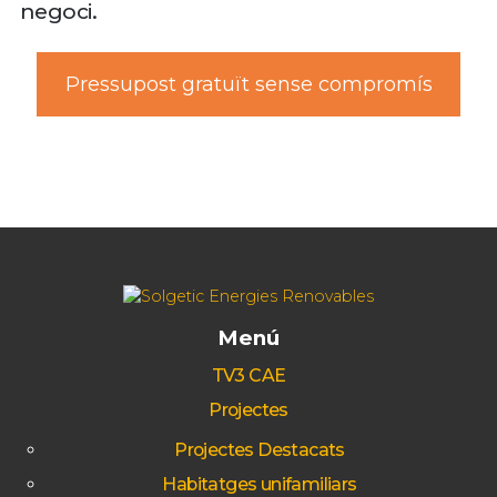
negoci.
Pressupost gratuït sense compromís
Menú
TV3 CAE
Projectes
Projectes Destacats
Habitatges unifamiliars