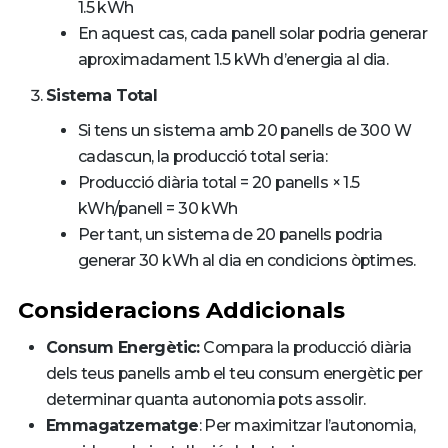
1.5 kWh
En aquest cas, cada panell solar podria generar
aproximadament 1.5 kWh d’energia al dia.
Sistema Total
Si tens un sistema amb 20 panells de 300 W
cadascun, la producció total seria:
Producció diària total = 20 panells × 1.5
kWh/panell = 30 kWh
Per tant, un sistema de 20 panells podria
generar 30 kWh al dia en condicions òptimes.
Consideracions Addicionals
Consum Energètic:
Compara la producció diària
dels teus panells amb el teu consum energètic per
determinar quanta autonomia pots assolir.
Emmagatzematge
: Per maximitzar l’autonomia,