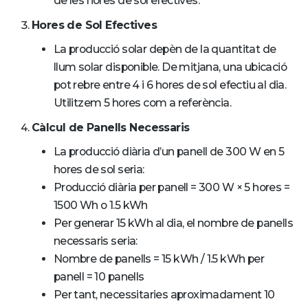
de les hores de sol efectives.
Hores de Sol Efectives
La producció solar depèn de la quantitat de
llum solar disponible. De mitjana, una ubicació
pot rebre entre 4 i 6 hores de sol efectiu al dia.
Utilitzem 5 hores com a referència.
Càlcul de Panells Necessaris
La producció diària d’un panell de 300 W en 5
hores de sol seria:
Producció diària per panell = 300 W × 5 hores =
1500 Wh o 1.5 kWh
Per generar 15 kWh al dia, el nombre de panells
necessaris seria:
Nombre de panells = 15 kWh / 1.5 kWh per
panell = 10 panells
Per tant, necessitaries aproximadament 10