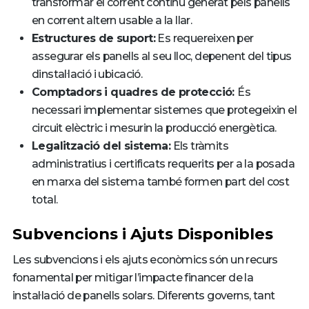
transformar el corrent continu generat pels panells
en corrent altern usable a la llar.
Estructures de suport:
Es requereixen per
assegurar els panells al seu lloc, depenent del tipus
dinstal·lació i ubicació.
Comptadors i quadres de protecció:
És
necessari implementar sistemes que protegeixin el
circuit elèctric i mesurin la producció energètica.
Legalització del sistema:
Els tràmits
administratius i certificats requerits per a la posada
en marxa del sistema també formen part del cost
total.
Subvencions i Ajuts Disponibles
Les subvencions i els ajuts econòmics són un recurs
fonamental per mitigar l’impacte financer de la
instal·lació de panells solars. Diferents governs, tant