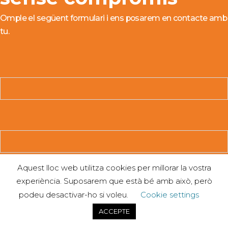
Omple el següent formulari i ens posarem en contacte amb
tu.
Aquest lloc web utilitza cookies per millorar la vostra
experiència. Suposarem que està bé amb això, però
podeu desactivar-ho si voleu.
Cookie settings
ACCEPTE