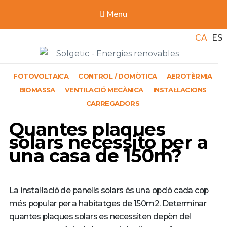
Menu
CA
ES
Solgetic
FOTOVOLTAICA
CONTROL / DOMÒTICA
AEROTÈRMIA
Serveis de energies renovables per a edificis
BIOMASSA
VENTILACIÓ MECÀNICA
INSTAL·LACIONS
CARREGADORS
Quantes plaques
solars necessito per a
una casa de 150m?
La instal·lació de panells solars és una opció cada cop
més popular per a habitatges de 150m2. Determinar
quantes plaques solars es necessiten depèn del