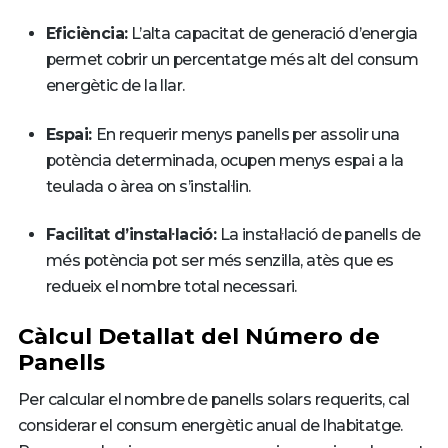
Eficiència:
L’alta capacitat de generació d’energia
permet cobrir un percentatge més alt del consum
energètic de la llar.
Espai:
En requerir menys panells per assolir una
potència determinada, ocupen menys espai a la
teulada o àrea on s’instal·lin.
Facilitat d’instal·lació:
La instal·lació de panells de
més potència pot ser més senzilla, atès que es
redueix el nombre total necessari.
Càlcul Detallat del Número de
Panells
Per calcular el nombre de panells solars requerits, cal
considerar el consum energètic anual de lhabitatge.