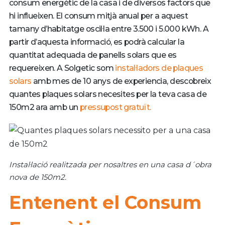
consum energètic de la casa i de diversos factors que
hi influeixen. El consum mitjà anual per a aquest
tamany d’habitatge oscil·la entre 3.500 i 5.000 kWh. A
partir d’aquesta informació, es podrà calcular la
quantitat adequada de panells solars que es
requereixen. A Solgetic som
instal·ladors de plaques
solars
amb mes de 10 anys de experiencia, descobreix
quantes plaques solars necesites per la teva casa de
150m2 ara amb un
pressupost gratuït.
Instal·lació realitzada per nosaltres en una casa d´obra
nova de 150m2.
Entenent el Consum