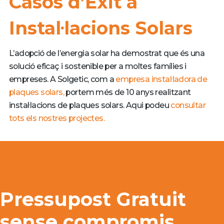
Casos d’Èxit a
Instal·lacions Solars
L’adopció de l’energia solar ha demostrat que és una
solució eficaç i sostenible per a moltes famílies i
empreses. A Solgetic, com a
empresa instal·ladora de
plaques solars,
portem més de 10 anys realitzant
instal·lacions de plaques solars. Aqui podeu
consultar
tots els nostres projectes.
Pressupost Gratuit
sense compromis