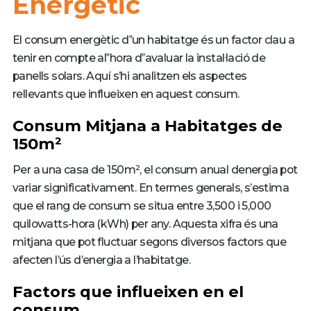
Energètic
El consum energètic d‟un habitatge és un factor clau a
tenir en compte al‟hora d‟avaluar la instal·lació de
panells solars. Aquí s’hi analitzen els aspectes
rellevants que influeixen en aquest consum.
Consum Mitjana a Habitatges de
150m²
Per a una casa de 150m², el consum anual denergia pot
variar significativament. En termes generals, s’estima
que el rang de consum se situa entre 3,500 i 5,000
quilowatts-hora (kWh) per any. Aquesta xifra és una
mitjana que pot fluctuar segons diversos factors que
afecten l’ús d’energia a l’habitatge.
Factors que influeixen en el
consum