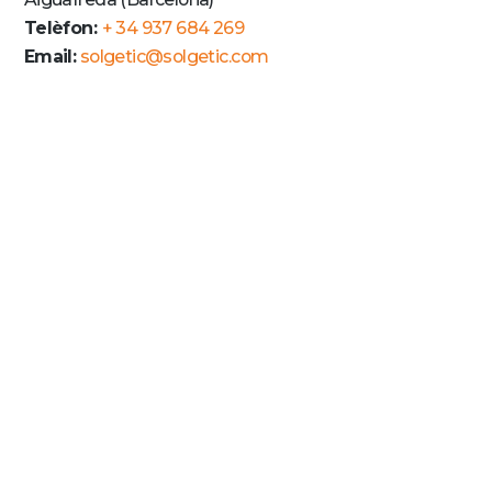
Telèfon:
+ 34 937 684 269
Email:
solgetic@solgetic.com