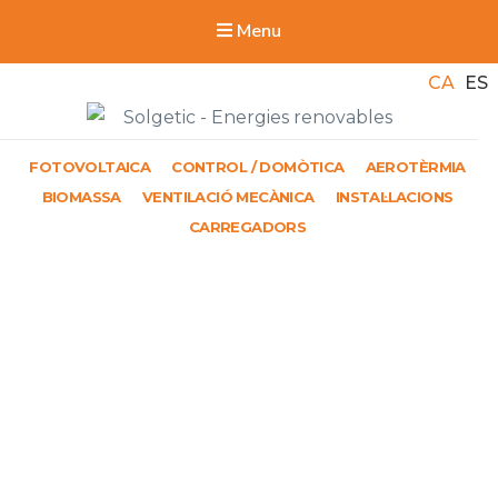
Menu
CA
ES
Solgetic
FOTOVOLTAICA
CONTROL / DOMÒTICA
AEROTÈRMIA
Serveis de energies renovables per a edificis
BIOMASSA
VENTILACIÓ MECÀNICA
INSTAL·LACIONS
CARREGADORS