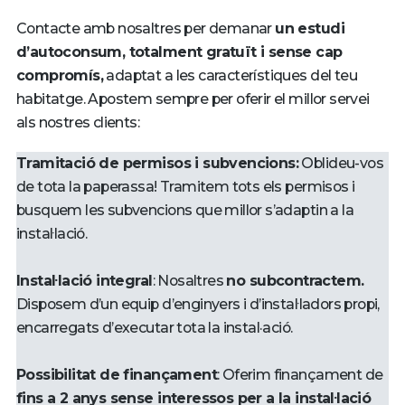
Contacte amb nosaltres per demanar
un estudi
d’autoconsum, totalment gratuït i sense cap
compromís,
adaptat a les característiques del teu
habitatge. Apostem sempre per oferir el millor servei
als nostres clients:
Tramitació de permisos i subvencions:
Oblideu-vos
de tota la paperassa! Tramitem tots els permisos i
busquem les subvencions que millor s’adaptin a la
instal·lació.
Instal·lació integral
: Nosaltres
no subcontractem.
Disposem d’un equip d’enginyers i d’instal·ladors propi,
encarregats d’executar tota la instal·ació.
Possibilitat de finançament
: Oferim finançament de
fins a 2 anys sense interessos per a la instal·lació