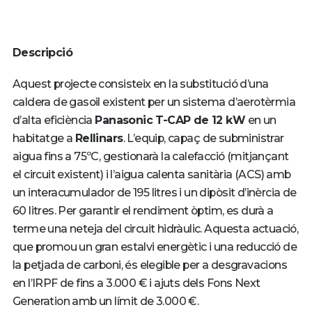
Descripció
Aquest projecte consisteix en la substitució d’una
caldera de gasoil existent per un sistema d’aerotèrmia
d’alta eficiència
Panasonic T-CAP de 12 kW
en un
habitatge a
Rellinars
. L’equip, capaç de subministrar
aigua fins a 75ºC, gestionarà la calefacció (mitjançant
el circuit existent) i l’aigua calenta sanitària (ACS) amb
un interacumulador de 195 litres i un dipòsit d’inèrcia de
60 litres. Per garantir el rendiment òptim, es durà a
terme una neteja del circuit hidràulic. Aquesta actuació,
que promou un gran estalvi energètic i una reducció de
la petjada de carboni, és elegible per a desgravacions
en l’IRPF de fins a 3.000 € i ajuts dels Fons Next
Generation amb un límit de 3.000 €.