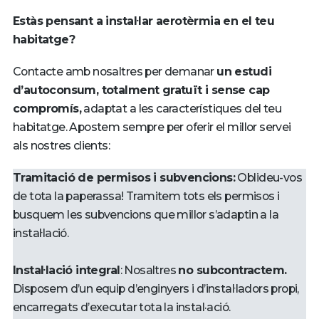
Estàs pensant a instal·lar aerotèrmia en el teu
habitatge?
Contacte amb nosaltres per demanar
un estudi
d’autoconsum, totalment gratuït i sense cap
compromís,
adaptat a les característiques del teu
habitatge. Apostem sempre per oferir el millor servei
als nostres clients:
Tramitació de permisos i subvencions:
Oblideu-vos
de tota la paperassa! Tramitem tots els permisos i
busquem les subvencions que millor s’adaptin a la
instal·lació.
Instal·lació integral
: Nosaltres
no subcontractem.
Disposem d’un equip d’enginyers i d’instal·ladors propi,
encarregats d’executar tota la instal·ació.