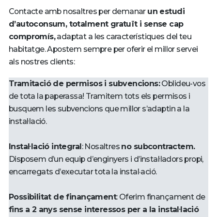
Contacte amb nosaltres per demanar
un estudi
d’autoconsum, totalment gratuït i sense cap
compromís,
adaptat a les característiques del teu
habitatge. Apostem sempre per oferir el millor servei
als nostres clients:
Tramitació de permisos i subvencions:
Oblideu-vos
de tota la paperassa! Tramitem tots els permisos i
busquem les subvencions que millor s’adaptin a la
instal·lació.
Instal·lació integral
: Nosaltres
no subcontractem.
Disposem d’un equip d’enginyers i d’instal·ladors propi,
encarregats d’executar tota la instal·ació.
Possibilitat de finançament
: Oferim finançament de
fins a 2 anys sense interessos per a la instal·lació