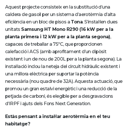
Aquest projecte consisteix en la substitució d’una
caldera de gasoil per un sistema d’aerotèrmia d’alta
eficiència en un bloc de pisos a
Tona
. S’instal·len dues
unitats
Samsung HT Mono R290 (16 kW per a la
planta primera i 12 kW per a la planta segona)
,
capaces de treballar a 75ºC, que proporcionen
calefacció i ACS (amb aprofitament d’un dipòsit
existent i un de nou de 200L per a la planta segona). La
instal·lació inclou la neteja del circuit hidràulic existent i
una millora elèctrica per suportar la potència
necessària (nou quadre de 32A). Aquesta actuació, que
promou un gran estalvi energètic i una reducció de la
petjada de carboni, és elegible per a desgravacions
d’IRPF i ajuts dels Fons Next Generation.
Estàs pensant a instal·lar aerotèrmia en el teu
habitatge?