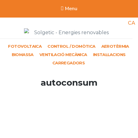
Menu
CA
Solgetic
FOTOVOLTAICA
CONTROL / DOMÒTICA
AEROTÈRMIA
Serveis de energies renovables per a edificis
BIOMASSA
VENTILACIÓ MECÀNICA
INSTAL·LACIONS
CARREGADORS
Etiqueta:
autoconsum