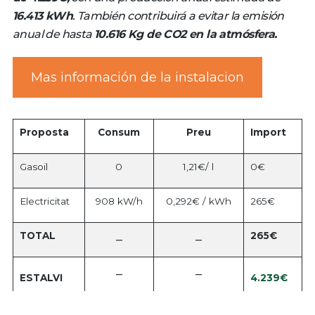
16.413 kWh
. También contribuirá a evitar la emisión
anual de hasta
10.616 Kg de CO2 en la atmósfera.
Mas información de la instalacion
Proposta
Consum
Preu
Import
Gasoil
0
1,21€/ l
0€
Electricitat
908 kW/h
0,292€ / kWh
265€
TOTAL
265€
–
–
–
–
4.239€
ESTALVI