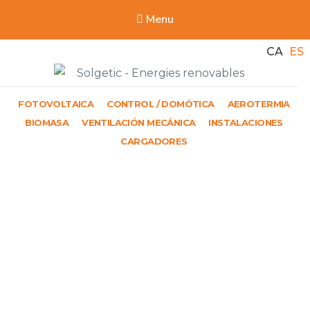
Menu
CA
ES
Solgetic
FOTOVOLTAICA
CONTROL / DOMÓTICA
AEROTERMIA
Serveis de energies renovables per a edificis
BIOMASA
VENTILACIÓN MECÁNICA
INSTALACIONES
CARGADORES