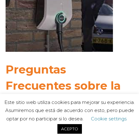
Preguntas
Frecuentes sobre la
Instalación de placas
Este sitio web utiliza cookies para mejorar su experiencia.
Asumiremos que está de acuerdo con esto, pero puede
solares en Tona
optar por no participar si lo desea.
Cookie settings
ACEPTO
Instalación de placas solares en