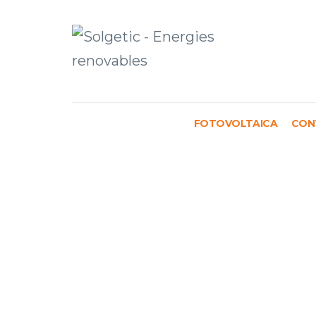
Solgetic
Serveis de
energies
FOTOVOLTAICA
CON
renovables per a
edificis