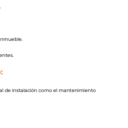
.
 inmueble.
entes.
:
icial de instalación como el mantenimiento