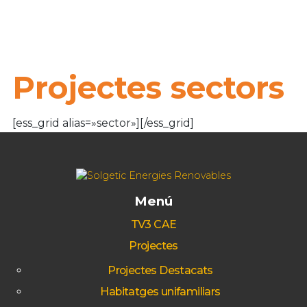
Projectes sectors
[ess_grid alias=»sector»][/ess_grid]
Menú
TV3 CAE
Projectes
Projectes Destacats
Habitatges unifamiliars