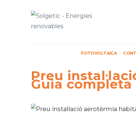
Solgetic
Serveis de
energies
FOTOVOLTAICA
CONT
renovables per a
edificis
Preu instal·lac
Guia completa p