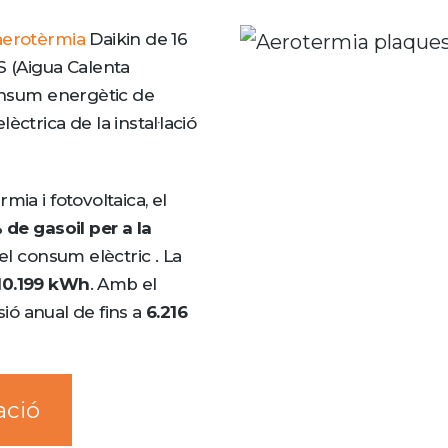
aerotèrmia
Daikin de 16
S (Aigua Calenta
consum energètic de
ctrica de la instal·lació
mia i fotovoltaica, el
 de gasoil per a la
el consum elèctric . La
10.199 kWh
. Amb el
ssió anual de fins a
6.216
ació