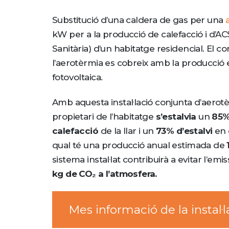
Substitució d’una caldera de gas per una
kW per a la producció de calefacció i d’AC
Sanitària) d’un habitatge residencial. El 
l’aerotèrmia es cobreix amb la producció elè
fotovoltaica.
Amb aquesta instal·lació conjunta d’aerotèr
propietari de l’habitatge
s’estalvia
un
85%
calefacció
de la llar i un
73% d’estalvi
en 
qual té una producció anual estimada de
sistema instal·lat contribuirà a evitar l’emi
kg de CO₂ a l’atmosfera.
Mes informació de la instal·l