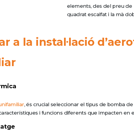
elements, des del preu de 
quadrat escalfat i la mà do
r a la instal·lació d’aer
iar
rmica
unifamiliar
, és crucial seleccionar el tipus de bomba de c
 característiques i funcions diferents que impacten en el
tatge