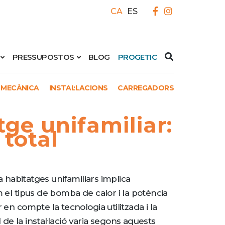
CA
ES
PRESSUPOSTOS
BLOG
PROGETIC
 MECÀNICA
INSTAL·LACIONS
CARREGADORS
tge unifamiliar:
 total
 a habitatges unifamiliars implica
 el tipus de bomba de calor i la potència
 en compte la tecnologia utilitzada i la
l de la instal·lació varia segons aquests