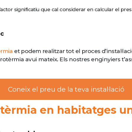
tor significatiu que cal considerar en calcular el press
ic
ermia
et podem realitzar tot el proces d’instal·l
erotèrmia avui mateix. Els nostres enginyiers t
Coneix el preu de la teva instal·lació
otèrmia en habitatges un