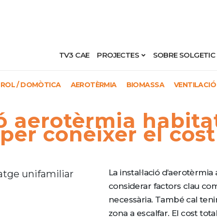
TV3 CAE
PROJECTES
SOBRE SOLGETIC
ROL / DOMÒTICA
AEROTÈRMIA
BIOMASSA
VENTILACIÓ
ió aerotèrmia habita
er conèixer el cost
La instal·lació d’aerotèrmia
considerar factors clau com
necessària. També cal tenir
zona a escalfar. El cost tota