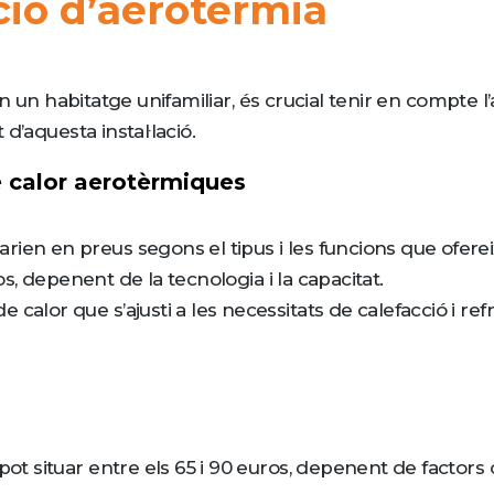
ació d’aerotèrmia
en un habitatge unifamiliar, és crucial tenir en compte 
d’aquesta instal·lació.
 calor aerotèrmiques
ien en preus segons el tipus i les funcions que ofere
ros, depenent de la tecnologia i la capacitat.
alor que s’ajusti a les necessitats de calefacció i refr
ot situar entre els 65 i 90 euros, depenent de factors c