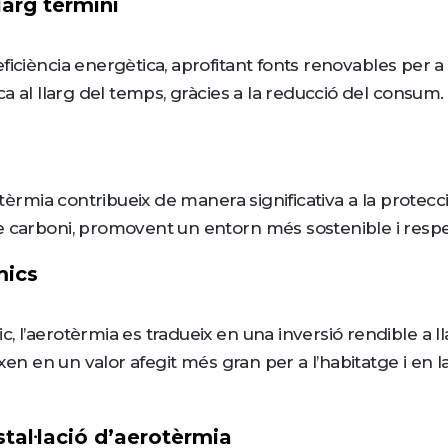
llarg termini
iciència energètica, aprofitant fonts renovables per a c
ca al llarg del temps, gràcies a la reducció del consum.
rotèrmia contribueix de manera significativa a la prote
de carboni, promovent un entorn més sostenible i resp
mics
, l’aerotèrmia es tradueix en una inversió rendible a 
eixen en un valor afegit més gran per a l’habitatge i en
stal·lació d’aerotèrmia