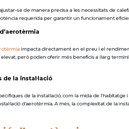
justar-se de manera precisa a les necessitats de calefac
potència requerida per garantir un funcionament eficien
 d’aerotèrmia
rotèrmia
impacta directament en el preu i el rendimen
 elevat, però poden oferir més beneficis a llarg termini
 de la instal·lació
ecífiques de la instal·lació, com la mida de l’habitatge i
al·lació d’aerotèrmia. A més, la complexitat de la instal·