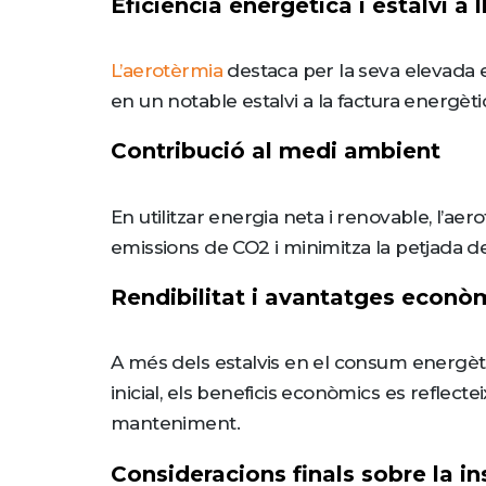
Eficiència energètica i estalvi a 
L’aerotèrmia
destaca per la seva elevada ef
en un notable estalvi a la factura energèti
Contribució al medi ambient
En utilitzar energia neta i renovable, l’ae
emissions de CO2 i minimitza la petjada 
Rendibilitat i avantatges econò
A més dels estalvis en el consum energètic
inicial, els beneficis econòmics es reflect
manteniment.
Consideracions finals sobre la in