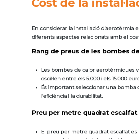
Cost de la instal·l
En considerar la instal·lació d’aerotèrmia 
diferents aspectes relacionats amb el cost 
Rang de preus de les bombes de
Les bombes de calor aerotèrmiques var
oscil·len entre els 5.000 i els 15.000 eu
És important seleccionar una bomba de c
l’eficiència i la durabilitat.
Preu per metre quadrat escalfat
El preu per metre quadrat escalfat es p