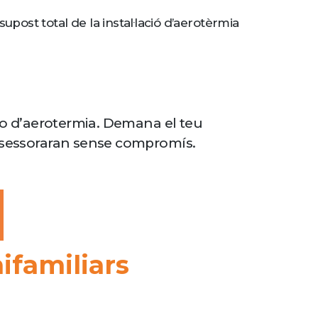
upost total de la instal·lació d’aerotèrmia
acio d’aerotermia. Demana el teu
’assessoraran sense compromís.
ifamiliars