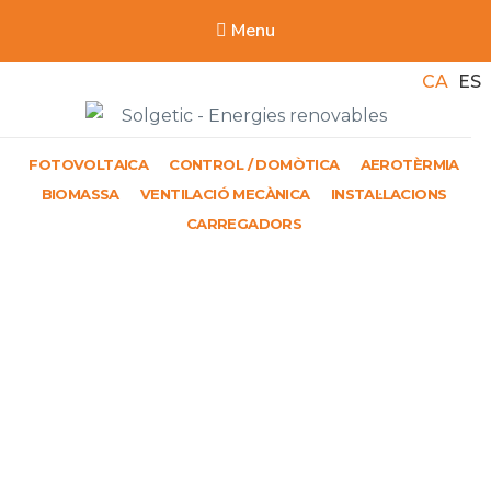
Menu
CA
ES
Solgetic
FOTOVOLTAICA
CONTROL / DOMÒTICA
AEROTÈRMIA
Serveis de energies renovables per a edificis
BIOMASSA
VENTILACIÓ MECÀNICA
INSTAL·LACIONS
CARREGADORS