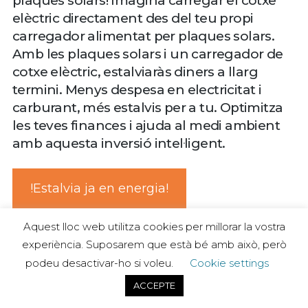
plaques solars! Imagina carregar el cotxe
elèctric directament des del teu propi
carregador alimentat per plaques solars.
Amb les plaques solars i un carregador de
cotxe elèctric, estalviaràs diners a llarg
termini. Menys despesa en electricitat i
carburant, més estalvis per a tu. Optimitza
les teves finances i ajuda al medi ambient
amb aquesta inversió intel·ligent.
!Estalvia ja en energia!
Aquest lloc web utilitza cookies per millorar la vostra
experiència. Suposarem que està bé amb això, però
podeu desactivar-ho si voleu.
Cookie settings
ACCEPTE