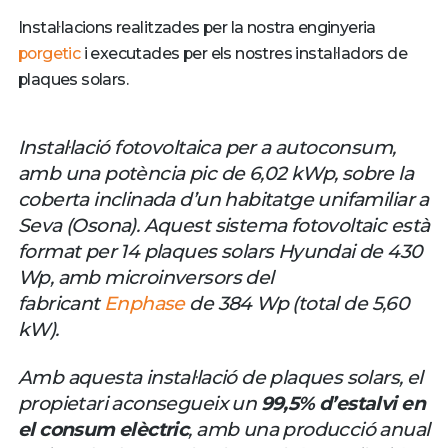
Instal·lacions realitzades per la nostra enginyeria
porgetic
i executades per els nostres instal·ladors de
plaques solars.
Instal·lació fotovoltaica per a autoconsum,
amb una potència pic de 6,02 kWp, sobre la
coberta inclinada d’un habitatge unifamiliar a
Seva (Osona). Aquest sistema fotovoltaic està
format per 14 plaques solars Hyundai de 430
Wp, amb microinversors del
fabricant
Enphase
de 384 Wp (total de 5,60
kW).
Amb aquesta instal·lació de plaques solars, el
propietari aconsegueix un
99,5% d’estalvi en
el consum elèctric
, amb una producció anual