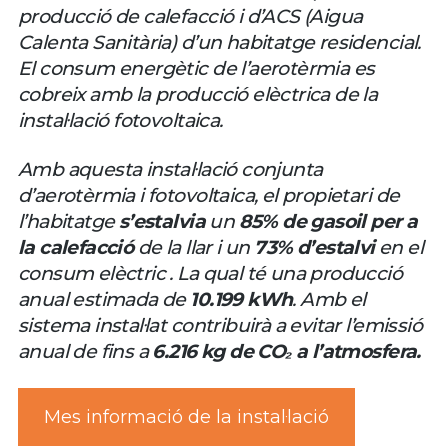
producció de calefacció i d’ACS (Aigua
Calenta Sanitària) d’un habitatge residencial.
El consum energètic de l’aerotèrmia es
cobreix amb la producció elèctrica de la
instal·lació fotovoltaica.
Amb aquesta instal·lació conjunta
d’aerotèrmia i fotovoltaica, el propietari de
l’habitatge
s’estalvia
un
85% de gasoil per a
la calefacció
de la llar i un
73% d’estalvi
en el
consum elèctric . La qual té una producció
anual estimada de
10.199 kWh
. Amb el
sistema instal·lat contribuirà a evitar l’emissió
anual de fins a
6.216 kg de CO₂ a l’atmosfera.
Mes informació de la instal·lació