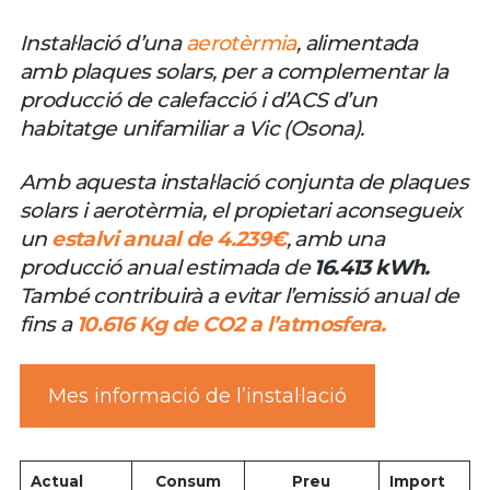
Instal·lació d’una
aerotèrmia
, alimentada
amb plaques solars, per a complementar la
producció de calefacció i d’ACS d’un
habitatge unifamiliar a Vic (Osona).
Amb aquesta instal·lació conjunta de plaques
solars i aerotèrmia, el propietari aconsegueix
un
estalvi anual de 4.239€
, amb una
producció anual estimada de
16.413 kWh.
També contribuirà a evitar l’emissió anual de
fins a
10.616 Kg de CO2 a l’atmosfera.
Mes informació de l’instal·lació
Actual
Consum
Preu
Import