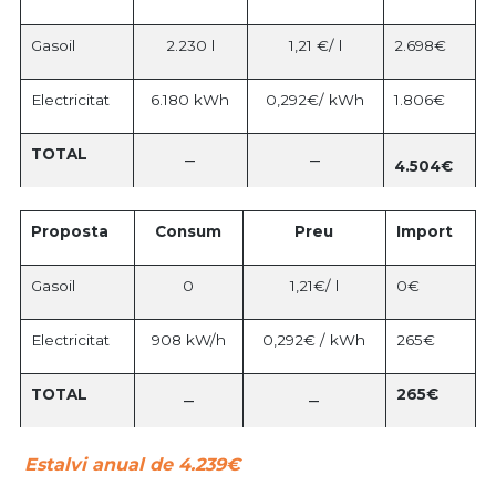
Gasoil
2.230 l
1,21 €/ l
2.698€
Electricitat
6.180 kWh
0,292€/ kWh
1.806€
TOTAL
–
–
4.504€
Proposta
Consum
Preu
Import
Gasoil
0
1,21€/ l
0€
Electricitat
908 kW/h
0,292€ / kWh
265€
TOTAL
265€
–
–
Estalvi anual de 4.239€