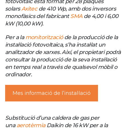
fotovoltaic està format per 28 plaques
solars
Axitec
de 410 Wp, amb dos inversors
monofàsics del fabricant
SMA
de 4,00 i 6,00
kW (10,00 kW).
Per a la
monitorització
de la producció de la
instal·lació fotovoltaica, s’ha instal·lat un
analitzador de xarxes. Així, el propietari podrà
consultar la producció de la seva instal·lació
en temps real a través de qualsevol mòbil o
ordinador.
Mes informació de l’instal·lació
Substitució d’una caldera de gas per
una
aerotèrmia
Daikin de 16 kW per a la