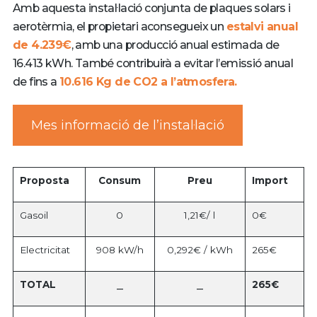
Amb aquesta instal·lació conjunta de plaques solars i
aerotèrmia, el propietari aconsegueix un
estalvi anual
de 4.239€
, amb una producció anual estimada de
16.413 kWh. També contribuirà a evitar l’emissió anual
de fins a
10.616 Kg de CO2 a l’atmosfera.
Mes informació de l’instal·lació
Proposta
Consum
Preu
Import
Gasoil
0
1,21€/ l
0€
Electricitat
908 kW/h
0,292€ / kWh
265€
TOTAL
265€
–
–