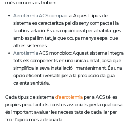
més comuns es troben:
Aerotèrmia ACS compact
a: Aquest tipus de
sistema es caracteritza pel disseny compacte i la
fàcil instal·lació. És una opció ideal per a habitatges
amb espai limitat, ja que ocupa menys espai que
altres sistemes.
Aerotèrmia
ACS monobloc: Aquest sistema integra
tots els components en una única unitat, cosa que
simplifica la seva instal·lació i manteniment. És una
opció eficient i versàtil per a la producció daigua
calenta sanitària.
Cada tipus de sistema
d’aerotèrmia
per a ACS té les
pròpies peculiaritats i costos associats, per la qual cosa
és important avaluar les necessitats de cada llar per
triar l’opció més adequada.