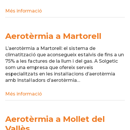
Més informació
Aerotèrmia
a
Lliçà
d’Amunt
Aerotèrmia a Martorell
L’aerotèrmia a Martorell: el sistema de
climatització que aconsegueix estalvis de fins a un
75% a les factures de la llum i del gas. A Solgetic
som una empresa que ofereix serveis
especialitzats en les instal·lacions d’aerotèrmia
amb Instal·ladors d’aerotèrmia…
Més informació
Aerotèrmia
a
Martorell
Aerotèrmia a Mollet del
Vallès