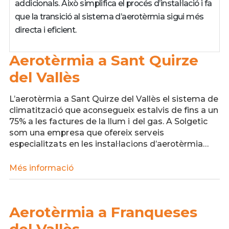
addicionals. Això simplifica el procés d’instal·lació i fa
que la transició al sistema d’aerotèrmia sigui més
directa i eficient.
Aerotèrmia a Sant Quirze
del Vallès
L’aerotèrmia a Sant Quirze del Vallès el sistema de
climatització que aconsegueix estalvis de fins a un
75% a les factures de la llum i del gas. A Solgetic
som una empresa que ofereix serveis
especialitzats en les instal·lacions d’aerotèrmia…
Més informació
Aerotèrmia
a
Sant
Quirze
Aerotèrmia a Franqueses
del
Vallès