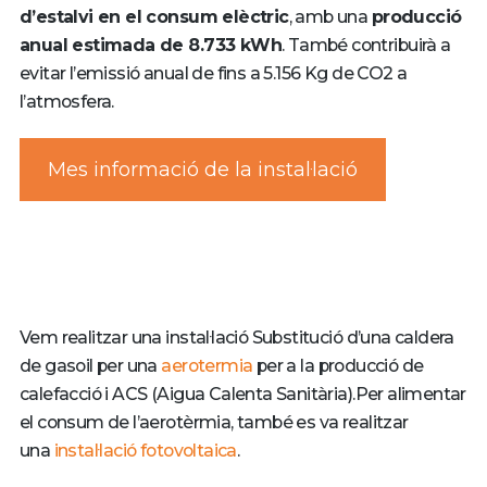
d’estalvi en el consum elèctric
, amb una
producció
anual estimada de 8.733 kWh
. També contribuirà a
evitar l’emissió anual de fins a 5.156 Kg de CO2 a
l’atmosfera.
Mes informació de la instal·lació
Vem realitzar una instal·lació Substitució d’una caldera
de gasoil per una
aerotermia
per a la producció de
calefacció i ACS (Aigua Calenta Sanitària).Per alimentar
el consum de l’aerotèrmia, també es va realitzar
una
instal·lació fotovoltaica
.