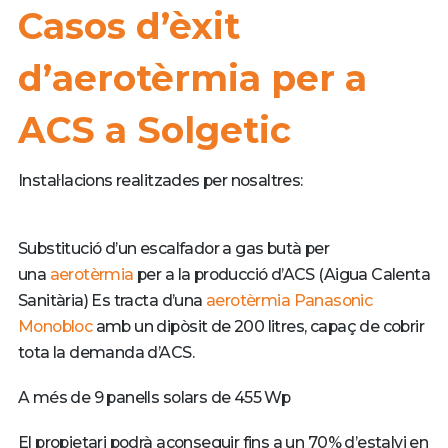
Casos d’èxit
d’aerotèrmia per a
ACS a Solgetic
Instal·lacions realitzades per nosaltres:
Substitució d’un escalfador a gas butà per
una
aerotèrmia
per a la producció d’ACS (Aigua Calenta
Sanitària) Es tracta d’una
aerotèrmia
Panasonic
Monobloc
amb un dipòsit de 200 litres, capaç de cobrir
tota la demanda d’ACS.
A més de 9 panells solars de 455 Wp
El propietari podrà aconseguir fins a un 70% d’estalvi en