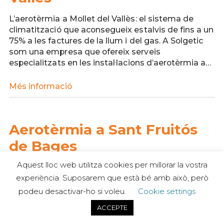
L’aerotèrmia a Mollet del Vallès: el sistema de
climatització que aconsegueix estalvis de fins a un
75% a les factures de la llum i del gas. A Solgetic
som una empresa que ofereix serveis
especialitzats en les instal·lacions d’aerotèrmia a…
Més informació
Aerotèrmia
a
Mollet
del
Aerotèrmia a Sant Fruitós
Vallès
de Bages
Aquest lloc web utilitza cookies per millorar la vostra
L’aerotèrmia a Sant Fruitos de Bages: el sistema
experiència. Suposarem que està bé amb això, però
de climatització que aconsegueix estalvis de fins a
un 75% a les factures de la llum i del gas. A
podeu desactivar-ho si voleu.
Cookie settings
Solgetic som una empresa que ofereix serveis
ACCEPTE
especialitzats en les instal·lacions d’aerotèrmia…