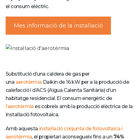
el consum elèctric.
Mes informació de la instal·lació
Substitució d’una caldera de gas per
una
aerotèrmia
Daikin de 16 kW per a la producció de
calefacció i d’ACS (Aigua Calenta Sanitària) d’un
habitatge residencial. El consum energètic de
l’aerotèrmia
es cobreix amb la producció elèctrica de la
instal·lació fotovoltaica.
Amb aquesta
instal·lació conjunta de fotovoltaica i
aerotèrmia
, el propietari aconsegueix fins a un
74%