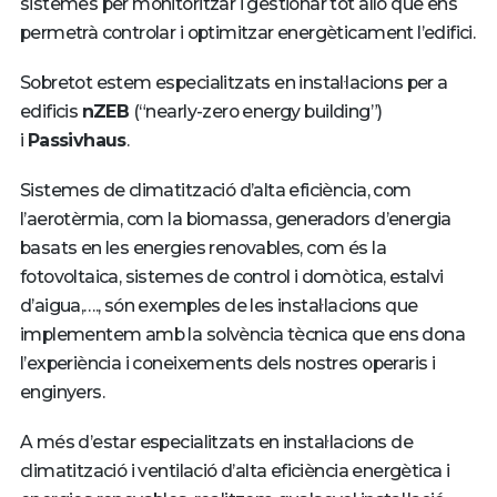
sistemes per monitoritzar i gestionar tot allò que ens
permetrà controlar i optimitzar energèticament l’edifici.
Sobretot estem especialitzats en instal·lacions per a
edificis
nZEB
(“nearly-zero energy building”)
i
Passivhaus
.
Sistemes de climatització d’alta eficiència, com
l’aerotèrmia, com la biomassa, generadors d’energia
basats en les energies renovables, com és la
fotovoltaica, sistemes de control i domòtica, estalvi
d’aigua,…., són exemples de les instal·lacions que
implementem amb la solvència tècnica que ens dona
l’experiència i coneixements dels nostres operaris i
enginyers.
A més d’estar especialitzats en instal·lacions de
climatització i ventilació d’alta eficiència energètica i