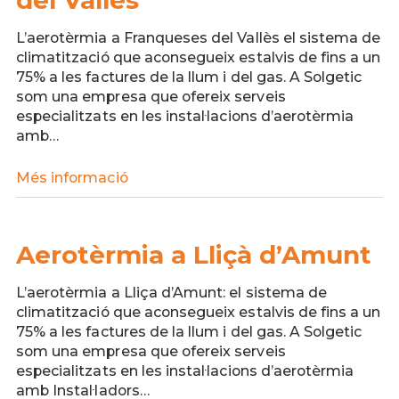
del Vallès
L’aerotèrmia a Franqueses del Vallès el sistema de
climatització que aconsegueix estalvis de fins a un
75% a les factures de la llum i del gas. A Solgetic
som una empresa que ofereix serveis
especialitzats en les instal·lacions d’aerotèrmia
amb…
Més informació
Aerotèrmia
a
Franqueses
del
Aerotèrmia a Lliçà d’Amunt
Vallès
L’aerotèrmia a Lliça d’Amunt: el sistema de
climatització que aconsegueix estalvis de fins a un
75% a les factures de la llum i del gas. A Solgetic
som una empresa que ofereix serveis
especialitzats en les instal·lacions d’aerotèrmia
amb Instal·ladors…