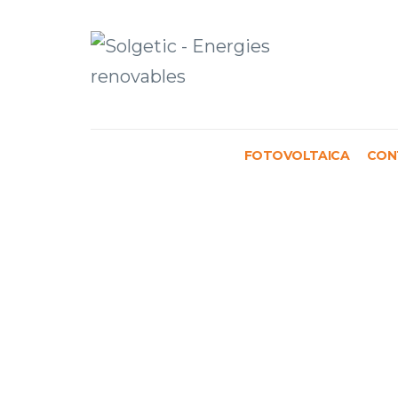
Solgetic
Serveis de
energies
FOTOVOLTAICA
CON
renovables per a
edificis