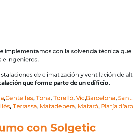
ue implementamos con la solvencia técnica que 
 e ingenieros.
talaciones de climatización y ventilación de alt
talación que forme parte de un edificio.
na
,
Centelles
,
Tona
,
Torelló
,
Vic
,
Barcelona
,
Sant
llès
,
Terrassa
,
Matadepera
,
Mataró
,
Platja d’ar
umo con Solgetic