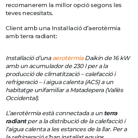
recomanerem la millor opció segons les
teves necesitats.
Client amb una Instal·lació d’aerotèrmia
amb terra radiant:
Instal·lació d’una
aerotèrmia
Daikin de 16 kW
amb un acumulador de 230 l per a la
producció de climatització – calefacció i
refrigeració – i aigua calenta (ACS) a un
habitatge unifamiliar a Matadepera (Vallès
Occidental).
L’aerotèrmia està connectada a un
terra
radiant
per a la distribució de la calefacció i
l’aigua calenta a les estances de la llar. Per a
la refrigeració s’han instal·lat equips