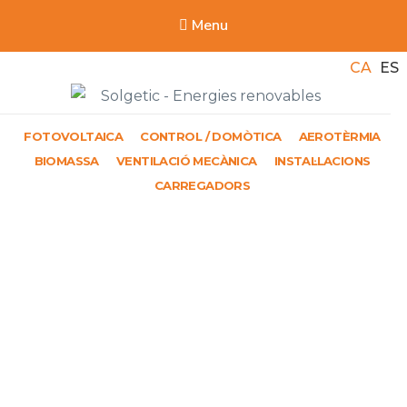
Menu
CA
ES
Solgetic
FOTOVOLTAICA
CONTROL / DOMÒTICA
AEROTÈRMIA
Serveis de energies renovables per a edificis
BIOMASSA
VENTILACIÓ MECÀNICA
INSTAL·LACIONS
CARREGADORS