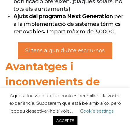
bonificació ofereixen.(plaques solars, no
tots els auntaments)
Ajuts del programa Next Generation
per
a la implementació de sistemes tèrmics
renovables
.
Import màxim de 3.000€.
Si tens algun dubte escriu-nos
Avantatges i
inconvenients de
l’instal·lació
Aquest lloc web utilitza cookies per millorar la vostra
experiència. Suposarem que està bé amb això, però
d’aerotèrmia a Seva
podeu desactivar-ho si voleu.
Cookie settings
ACCEPTE