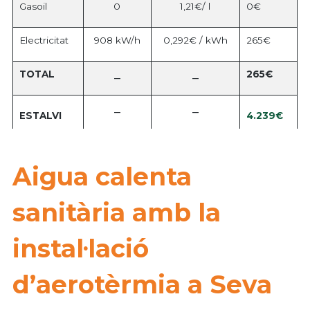
Gasoil
0
1,21€/ l
0€
Electricitat
908 kW/h
0,292€ / kWh
265€
TOTAL
265€
–
–
–
–
4.239€
ESTALVI
Aigua calenta
sanitària amb la
instal·lació
d’aerotèrmia a Seva