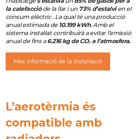
l’habitatge
s’estalvia
un
85% de gasoil per a
la calefacció
de la llar i un
73% d’estalvi
en el
consum elèctric . La qual té una producció
anual estimada de
10.199 kWh
. Amb el
sistema instal·lat contribuirà a evitar l’emissió
anual de fins a
6.216 kg de CO₂ a l’atmosfera.
Mes informació de la instal·lació
L’aerotèrmia és
compatible amb
radiadors