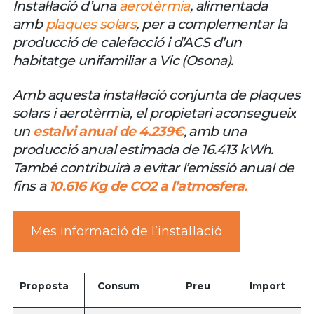
Instal·lació d’una
aerotèrmia
, alimentada
amb
plaques solars
, per a complementar la
producció de calefacció i d’ACS d’un
habitatge unifamiliar a Vic (Osona).
Amb aquesta instal·lació conjunta de plaques
solars i aerotèrmia, el propietari aconsegueix
un
estalvi anual de 4.239€
, amb una
producció anual estimada de 16.413 kWh.
També contribuirà a evitar l’emissió anual de
fins a
10.616 Kg de CO2 a l’atmosfera.
Mes informació de l’instal·lació
Proposta
Consum
Preu
Import