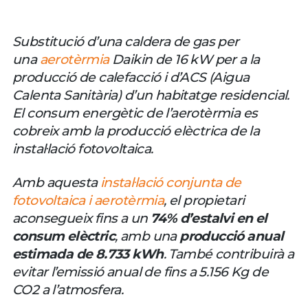
Substitució d’una caldera de gas per
una
aerotèrmia
Daikin de 16 kW per a la
producció de calefacció i d’ACS (Aigua
Calenta Sanitària) d’un habitatge residencial.
El consum energètic de l’aerotèrmia es
cobreix amb la producció elèctrica de la
instal·lació fotovoltaica.
Amb aquesta
instal·lació conjunta de
fotovoltaica i aerotèrmia
, el propietari
aconsegueix fins a un
74% d’estalvi en el
consum elèctric
, amb una
producció anual
estimada de 8.733 kWh
. També contribuirà a
evitar l’emissió anual de fins a 5.156 Kg de
CO2 a l’atmosfera.